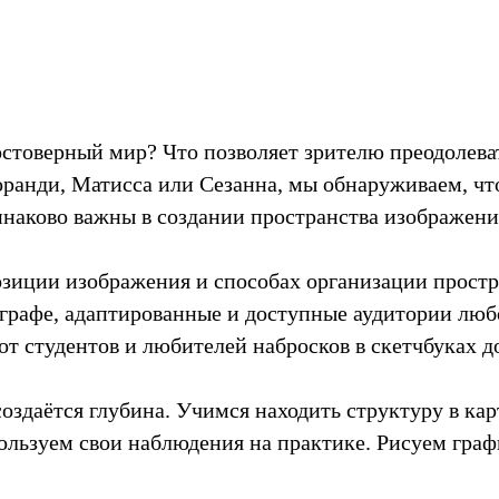
остоверный мир? Что позволяет зрителю преодолева
ранди, Матисса или Сезанна, мы обнаруживаем, что
инаково важны в создании пространства изображени
озиции изображения и способах организации простр
афе, адаптированные и доступные аудитории любог
 от студентов и любителей набросков в скетчбуках 
создаётся глубина. Учимся находить структуру в ка
ользуем свои наблюдения на практике. Рисуем гра