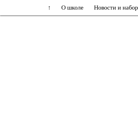
↑
О школе
Новости и набо
О нас
Очные занятия