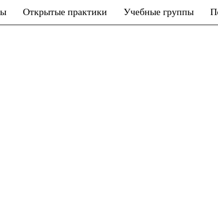
ры
Открытые практики
Учебные группы
П
Открытые практики
Онлайн
Блог
Натурщикам