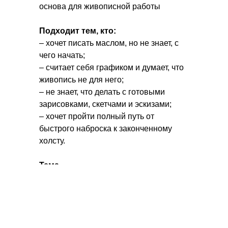
основа для живописной работы
Подходит тем, кто:
– хочет писать маслом, но не знает, с
чего начать;
– считает себя графиком и думает, что
живопись не для него;
– не знает, что делать с готовыми
зарисовками, скетчами и эскизами;
– хочет пройти полный путь от
быстрого наброска к законченному
холсту.
Тема
Живопись, работа с набросками
Техники
Любые доступные техники графики
для рисования эскизов, масляная