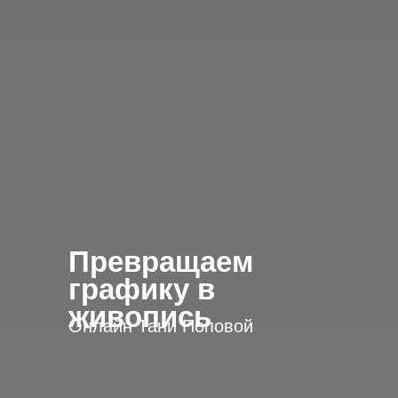
Превращаем
графику в
живопись
Онлайн Тани Поповой